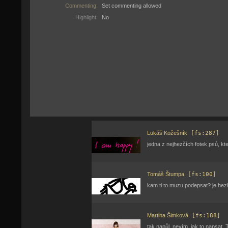
Commenting:
Set commenting allowed
Highlight:
No
Lukáš Kožešník
[fs:287]
jedna z nejhezčích fotek psů, kte
Tomáš Štumpa
[fs:100]
kam ti to muzu podepsat? je hez
Martina Šimková
[fs:188]
tak napůl, nevím, jak to napsat, 