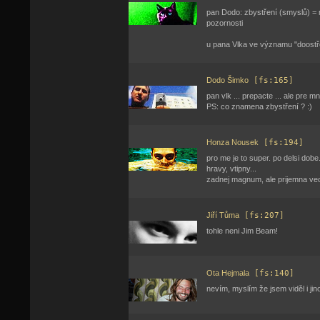
pan Dodo: zbystření (smyslů) = 
pozornosti
u pana Vlka ve významu "doostř
Dodo Šimko
[fs:165]
pan vlk ... prepacte ... ale pre mn
PS: co znamena zbystření ? :)
Honza Nousek
[fs:194]
pro me je to super. po delsi dobe
hravy, vtipny...
zadnej magnum, ale prijemna vec
Jiří Tůma
[fs:207]
tohle neni Jim Beam!
Ota Hejmala
[fs:140]
nevím, myslím že jsem viděl i jin