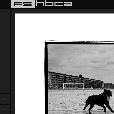
a-
a+
f-