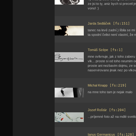
ze jsi to ty, aniz bych si precetl j
vono! :)
Jarda Sedláček
[fs:151]
tanec na levé zadní.) líbila se mi
ta spodní čelist není vlastní, že 
Tomáš Szépe
[fs:1]
mne ovlivnuje, jak z toho zaberu 
vlk... proste si od toho neumim o
proste ani nezbavim dojmu, ze se 
naservirovano jinak nez po vlkov
Michal Knapp
[fs:219]
na mne toho tam je nejak malo
Jozef Roštár
[fs:204]
...príjemné foto až na mdlé svet
Ianus Germanicus
[fs:120]