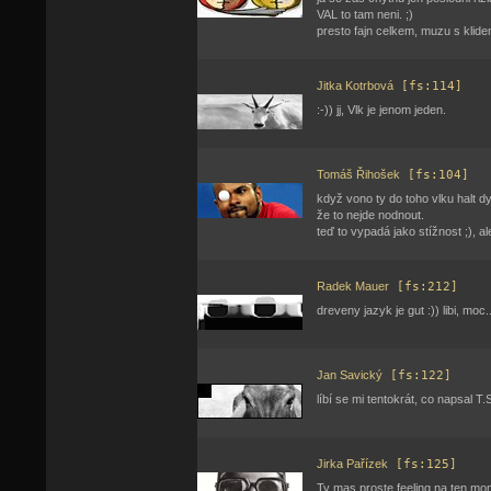
VAL to tam neni. ;)
presto fajn celkem, muzu s klidem
Jitka Kotrbová
[fs:114]
:-)) jj, Vlk je jenom jeden.
Tomáš Řihošek
[fs:104]
když vono ty do toho vlku halt d
že to nejde nodnout.
teď to vypadá jako stížnost ;), al
Radek Mauer
[fs:212]
dreveny jazyk je gut :)) libi, moc..
Jan Savický
[fs:122]
líbí se mi tentokrát, co napsal T
Jirka Pařízek
[fs:125]
Ty mas proste feeling na ten mo