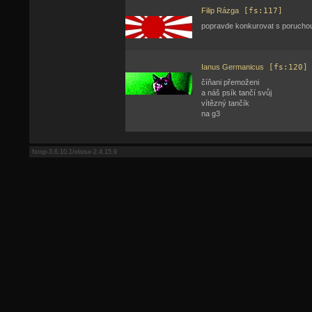
Filip Rázga
[fs:117]
popravde konkurovat s poruchou
Ianus Germanicus
[fs:120]
číňani přemoženi
a náš psík tančí svůj
vítězný tančík
na g3
fstop-3.6.10.1/eloise-2.4.15.9