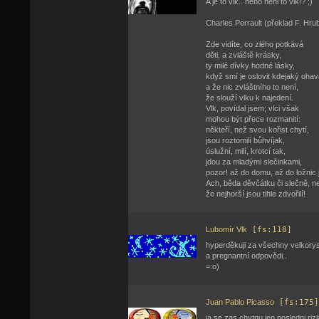
A je to vlk.. nebo neni to vlk!? ;)
Charles Perrault (překlad F. Hru
Zde vidíte, co zlého potkává
děti, a zvláště krásky,
ty milé dívky hodné lásky,
když smí je oslovit kdejaký ohav
a že nic zvláštního to není,
že slouží vlku k najedení.
Vlk, povídal jsem; vlci však
mohou být přece rozmanití:
někteří, než svou kořist chytí,
jsou roztomilí bůhvíjak,
úslužní, milí, krotcí tak,
jdou za mladými slečinkami,
pozor! až do domu, až do ložnic 
Ach, běda děvčátku či slečně, nev
že nejhorší jsou tihle zdvořilí!
Lubomír Vlk
[fs:118]
hyperděkuji za všechny velkorys
a pregnantní odpovědi..
=:o)
Juan Pablo Picasso
[fs:175]
ja se zas chytnu jen posledni riz