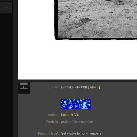
f+
Title:
Pražské léto XXII
[ukeu]
Author:
Lubomír Vlk
Portfolio:
pražské léto letenské
Publicity level:
Set visible to non-members