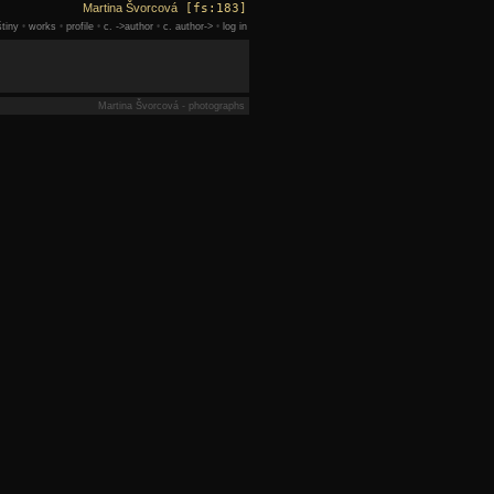
Martina Švorcová
[fs:183]
tiny
•
works
•
profile
•
c. ->author
•
c. author->
•
log in
Martina Švorcová - photographs