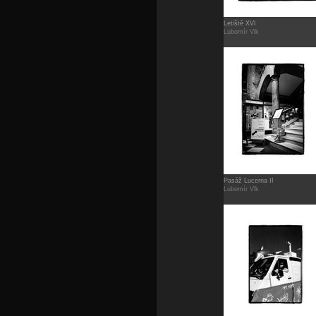
Letiště XVI
Lubomír Vlk
Pasáž Lucerna II
Lubomír Vlk