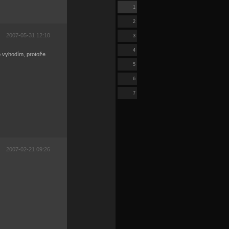
1
2
2007-05-31 12:10
3
4
to vyhodím, protože
5
6
7
2007-02-21 09:26