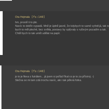
Ota Hejmala
[fs:140]
hm, prostě ti to jde.
Navíc to dobře vypadá. Mně je úplně jasné, že kdybych to samé vyfotil já, tak 
bych to měl ploché, bez světla, postavy by splývaly s rušivým pozadím a tak.
Chtěl bych to tak umět udělat na papír.
Ota Hejmala
[fs:140]
jo to je flexa s futrálem... já jsem si pořád říkal co je to za přístroj .-)
Slečna se mi tam zdá trochu navíc, ale i tak pěkná fotka.