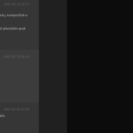
2007-01-23 11:17
nicky, kompozičně a
ď přemýšlím jestli
2007-01-23 08:25
2007-01-15 07:54
obře.