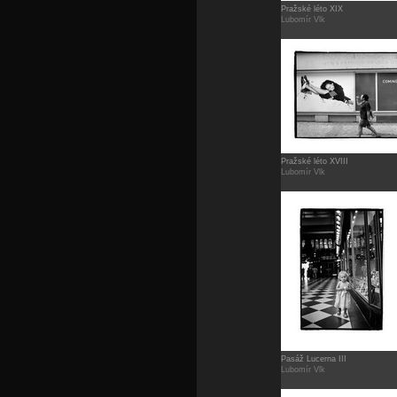
Pražské léto XIX
Lubomír Vlk
Pražské léto XVIII
Lubomír Vlk
Pasáž Lucerna III
Lubomír Vlk