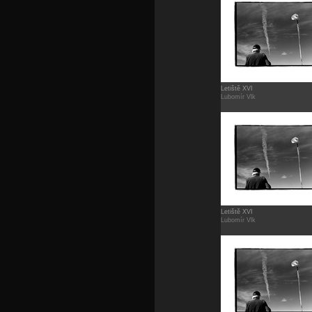
Letiště XVI
Lubomír Vlk
Letiště XVI
Lubomír Vlk