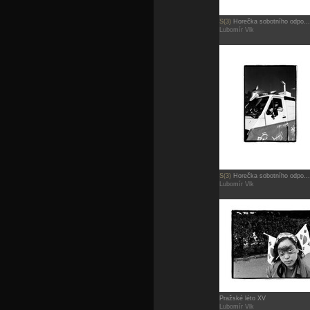
S(3)
Horečka sobotního odpo...
Lubomír Vlk
S(3)
Horečka sobotního odpo...
Lubomír Vlk
Pražské léto XV
Lubomír Vlk