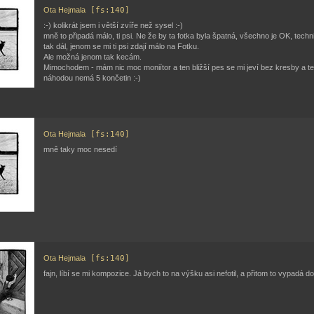
Ota Hejmala
[fs:140]
:-) kolikrát jsem i větší zvíře než sysel :-)
mně to připadá málo, ti psi. Ne že by ta fotka byla špatná, všechno je OK, tech
tak dál, jenom se mi ti psi zdají málo na Fotku.
Ale možná jenom tak kecám.
Mimochodem - mám nic moc moniítor a ten bližší pes se mi jeví bez kresby a te
náhodou nemá 5 končetin :-)
Ota Hejmala
[fs:140]
mně taky moc nesedí
Ota Hejmala
[fs:140]
fajn, líbí se mi kompozice. Já bych to na výšku asi nefotil, a přitom to vypadá d