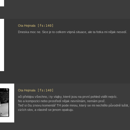
Ota Hejmala
[fs:140]
Dneska moc ne. Sice je to celkem vtipná situace, ale ta fotka mi nějak nesedí.
Ota Hejmala
[fs:140]
oči přebijou všechno, i ty vlajky, které jsou na první pohled vidět nejvíc.
No a kompozici nebo prostředí nějak nevnímám, nemám proč.
Teď si čtu znovu komentář TH pode mnou, který se mi nechtělo původně luštit,
cizích slov, a vlastně se jenom opakuju.