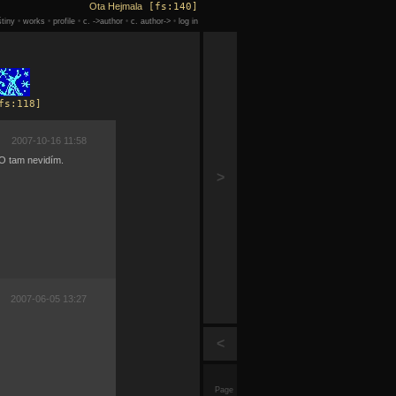
Ota Hejmala
[fs:140]
tiny
•
works
•
profile
•
c. ->author
•
c. author->
•
log in
s:118]
2007-10-16 11:58
 TO tam nevidím.
>
2007-06-05 13:27
<
Page