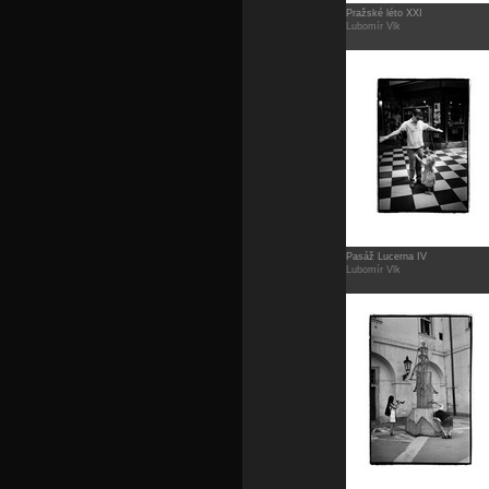
Pražské léto XXI
Lubomír Vlk
Pasáž Lucerna IV
Lubomír Vlk