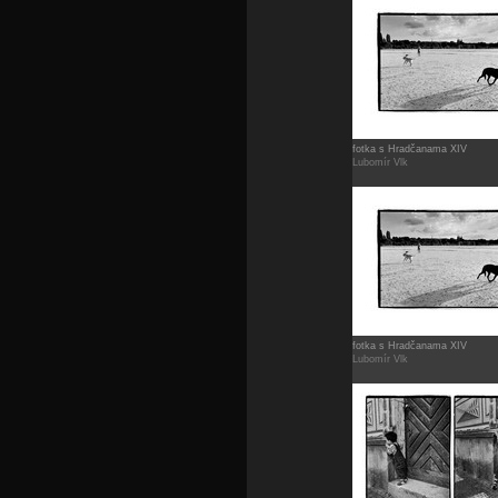
fotka s Hradčanama XIV
Lubomír Vlk
fotka s Hradčanama XIV
Lubomír Vlk