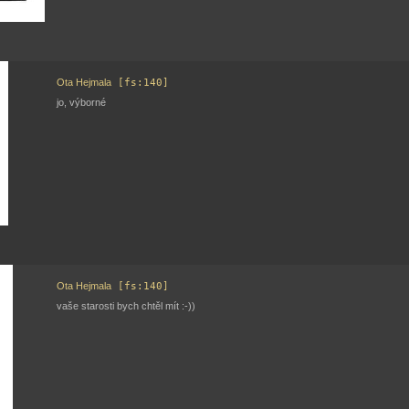
Ota Hejmala
[fs:140]
jo, výborné
Ota Hejmala
[fs:140]
vaše starosti bych chtěl mít :-))