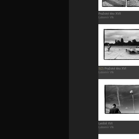
Pražské léto XVII
Lubomír Vlk
S(2)
Pražské léto XVI
Lubomír Vlk
Letiště XVI
Lubomír Vlk