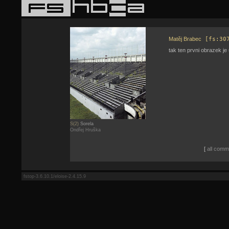
Matěj Brabec
[fs:30
tak ten prvni obrazek je 
S(2)
Sorela
Ondřej Hruška
[
all comme
fstop-3.6.10.1/eloise-2.4.15.9