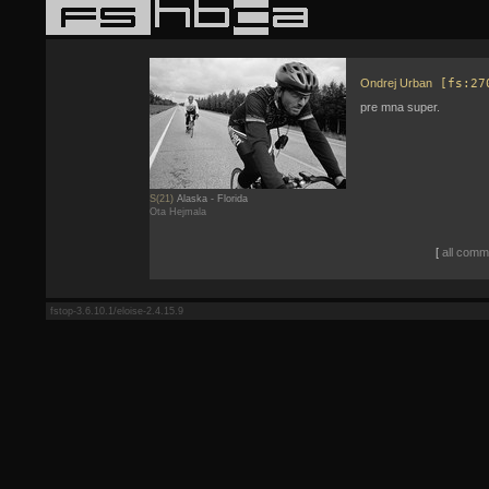
Ondrej Urban
[fs:27
pre mna super.
S(21)
Alaska - Florida
Ota Hejmala
[
all comme
fstop-3.6.10.1/eloise-2.4.15.9