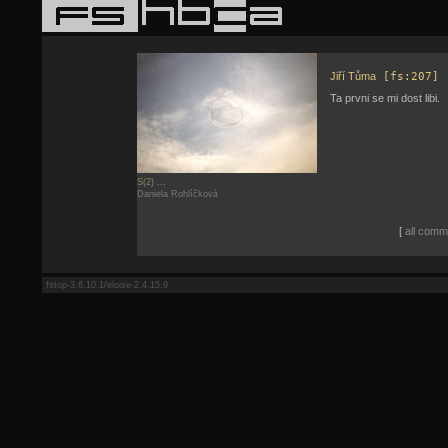
Jiří Tůma
[fs:207]
Ta prvni se mi dost libi.
S(2)
...
Daniela Rohlíčková
[
all comme
fstop-3.6.10.1/eloise-2.4.15.9