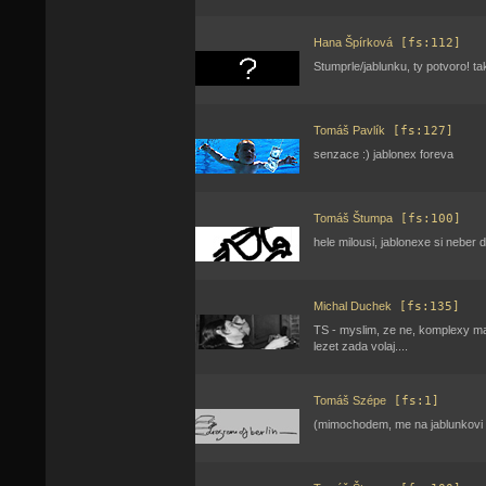
Hana Špírková
[fs:112]
Stumprle/jablunku, ty potvoro! ta
Tomáš Pavlík
[fs:127]
senzace :) jablonex foreva
Tomáš Štumpa
[fs:100]
hele milousi, jablonexe si neber d
Michal Duchek
[fs:135]
TS - myslim, ze ne, komplexy mam
lezet zada volaj....
Tomáš Szépe
[fs:1]
(mimochodem, me na jablunkovi ne