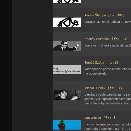
Tomáš Štumpa
[fs:100]
spratek. asi chtel nadelat co ne
Zdeněk Bezdíček
[fs:113]
voe a to mi dneska jablunek radil 
Tomáš Szépe
[fs:1]
kazdopadne porad mame jeho fotk
na nocni stolek.
Michal Duchek
[fs:135]
parchant vedle parchanta, to se d
jenom kvuli "spojenemu piktorial
zachovan aby se meli do koho na
Jan Winkler
[fs:2]
my, co hledime za oponu, si doka
necht zije vzpominka na mistra j