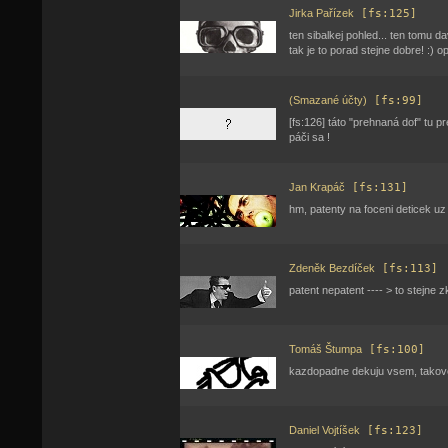
Jirka Pařízek
[fs:125]
ten sibalkej pohled... ten tomu dav
tak je to porad stejne dobre! :) o
(Smazané účty)
[fs:99]
[fs:126] táto "prehnaná dof" tu p
páči sa !
Jan Krapáč
[fs:131]
hm, patenty na foceni deticek uz
Zdeněk Bezdíček
[fs:113]
patent nepatent ---- > to stejne z
Tomáš Štumpa
[fs:100]
kazdopadne dekuju vsem, takovej
Daniel Vojtíšek
[fs:123]