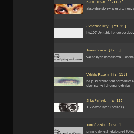
Kamil Toman
[fs:106]
absolutne skvely a jestli to neu
(Smazané účty)
[fs:99]
[fs:102] Jo, tahle líbí docela dost.
Tomáš Szépe
[fs:1]
val: to bych nerozlisoval... optika
Valsidal Ruzam
[fs:111]
no jo, ked zoberiem harmoniky n
skor namysli dnesnu techniku
Jirka Pařízek
[fs:125]
TS:Mozna bych i pritlacil:)
Tomáš Szépe
[fs:1]
prvni to donesl nekdo pred 80 lety