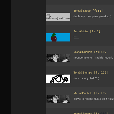
Tomáš Szépe
[fs:1]
duch: my ti koupime panaka. .)
Jan Winkler
[fs:2]
:)))))
Michal Duchek
[fs:135]
nebudeme o tom nadale hovorit, je
Tomáš Štumpa
[fs:100]
no, co z nej zbylo? .)
Michal Duchek
[fs:135]
Bejval to hodnej kluk a co z nej z
Tomáš Štumpa
[fs:100]