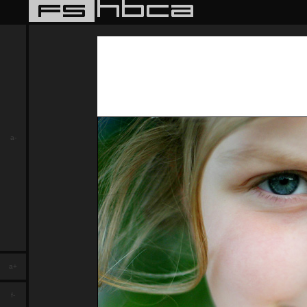
a-
a+
f-