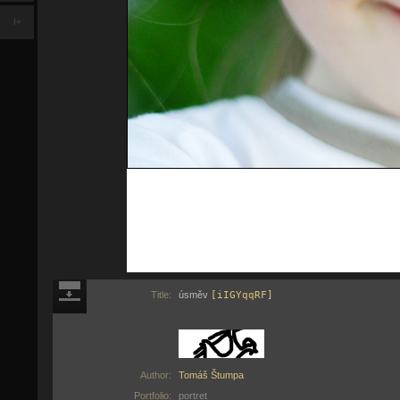
f+
Title:
úsměv
[iIGYqqRF]
Author:
Tomáš Štumpa
Portfolio:
portret