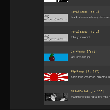
Tomáš Szépe
[fs:1]
bez krivkovani u barvy obavam s
Tomáš Szépe
[fs:1]
tohle je maximal.
Jan Winkler
[fs:2]
jabl0nex diktujex
Filip Rázga
[fs:117]
podla mna vybornee, prijemne, us
Michal Duchek
[fs:135]
maximalne ujeta fotka, pro mne n