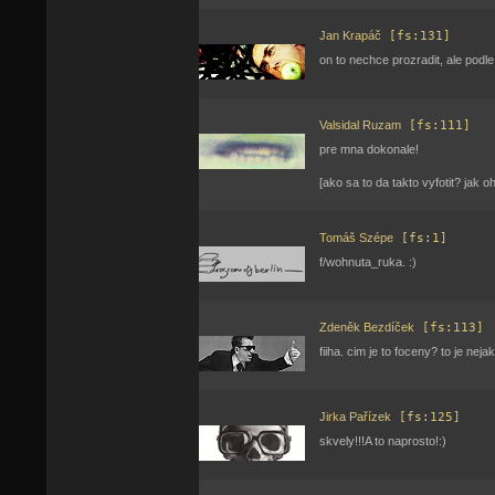
Jan Krapáč
[fs:131]
on to nechce prozradit, ale podl
Valsidal Ruzam
[fs:111]
pre mna dokonale!
[ako sa to da takto vyfotit? jak o
Tomáš Szépe
[fs:1]
f/wohnuta_ruka. :)
Zdeněk Bezdíček
[fs:113]
fiiha. cim je to foceny? to je neja
Jirka Pařízek
[fs:125]
skvely!!!A to naprosto!:)