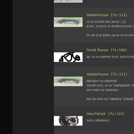
Valsidal Ruzam
[fs:111]
no to mi bolo tiez jasne ;-)))
ja len, ze prvy to doniesol tusim 
no ale to je jedno, ja sa na to ne
Tomáš Štumpa
[fs:100]
jaj, co se patentu tyce, byla to le
Valsidal Ruzam
[fs:111]
dakujem za odpoved
myslel som, ze to "naklapanie" o
tom mam uz hadzanu ...
tiez by som sa "sibalsky" pripoji
Jirka Pařízek
[fs:125]
sorry sibalskej.)