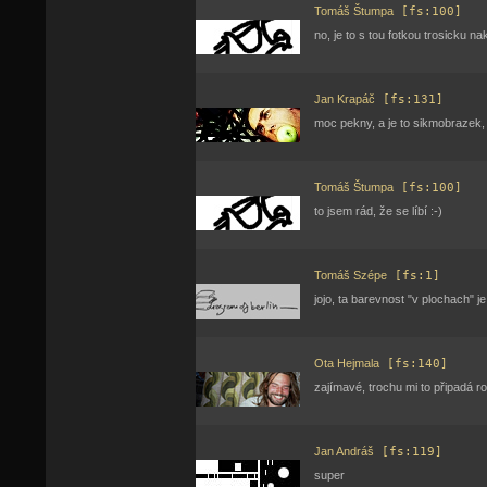
Tomáš Štumpa
[fs:100]
no, je to s tou fotkou trosicku na
Jan Krapáč
[fs:131]
moc pekny, a je to sikmobrazek, 
Tomáš Štumpa
[fs:100]
to jsem rád, že se líbí :-)
Tomáš Szépe
[fs:1]
jojo, ta barevnost "v plochach" je
Ota Hejmala
[fs:140]
zajímavé, trochu mi to připadá ro
Jan Andráš
[fs:119]
super