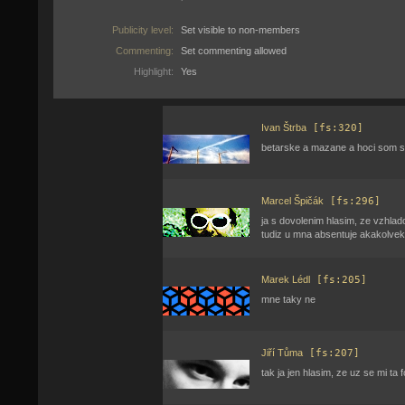
Publicity level:
Set visible to non-members
Commenting:
Set commenting allowed
Highlight:
Yes
Ivan Štrba
[fs:320]
betarske a mazane a hoci som si n
Marcel Špičák
[fs:296]
ja s dovolenim hlasim, ze vzhlad
tudiz u mna absentuje akakolvek i
Marek Lédl
[fs:205]
mne taky ne
Jiří Tůma
[fs:207]
tak ja jen hlasim, ze uz se mi ta fo