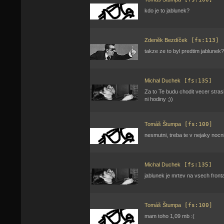
kdo je to jablunek?
Zdeněk Bezdíček
[fs:113]
takze ze to byl predtim jablunek?
Michal Duchek
[fs:135]
Za to Te budu chodit vecer strasi
ni hodiny ;))
Tomáš Štumpa
[fs:100]
nesmutni, treba te v nejaky nocni
Michal Duchek
[fs:135]
jablunek je mrtev na vsech frontac
Tomáš Štumpa
[fs:100]
mam toho 1,09 mb :(