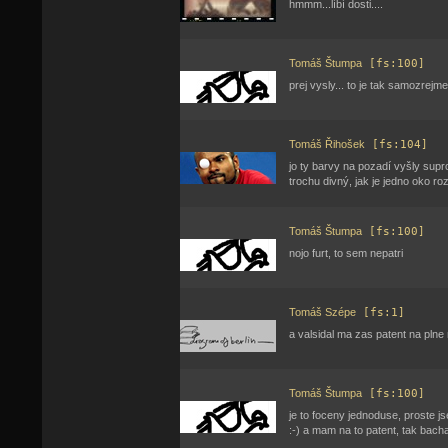
hmmm...líbí dosti....
Tomáš Štumpa
[fs:100]
prej vysly... to je tak samozrej
Tomáš Řihošek
[fs:104]
jo ty barvy na pozadí vyšly supr
trochu divný, jak je jedno oko roz
Tomáš Štumpa
[fs:100]
nojo furt, to sem nepatri
Tomáš Szépe
[fs:1]
a valsidal ma zas patent na plne
Tomáš Štumpa
[fs:100]
je to foceny jednoduse, proste jse
:-) a mam na to patent, tak bach