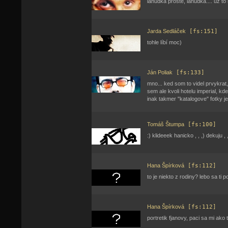
lahudka proste, lahudka.... uz t
Jarda Sedláček
[fs:151]
tohle líbí moc)
Ján Poliak
[fs:133]
mno... ked som to videl prvykrat,
sem ale kvoli hotelu imperial, kde
inak takmer "katalogove" fotky je 
Tomáš Štumpa
[fs:100]
:) klideeek hanicko , , ,) dekuju , ,
Hana Špírková
[fs:112]
to je niekto z rodiny? lebo sa ti 
Hana Špírková
[fs:112]
portretik fjanovy, paci sa mi ako