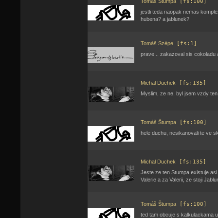
Tomáš Štumpa
[fs:100]
jestli teda naopak nemas komplex z
hubena? a jablunek?
Tomáš Szépe
[fs:1]
prave... zakazoval sis cokoladu 
Michal Duchek
[fs:135]
Myslim, ze ne, byl jsem vzdy ten v
Tomáš Štumpa
[fs:100]
hele duchu, nesikanovali te ve sk
Michal Duchek
[fs:135]
Jeste ze ten Stumpa existuje asi
Valerie a za Valerii, ze stoji Jablu
Tomáš Štumpa
[fs:100]
ted tam obcuje s kalkulackama ur