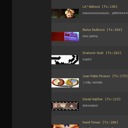
LA * bláhová
[fs:136]
wauuuuuuuuuuuuu... jablunova k
Barka Stulíková
[fs:264]
moc pekny
Drahomír Stulír
[fs:262]
super)
Juan Pablo Picasso
[fs:175]
:) mily, nemalo
Daniel Vojtíšek
[fs:123]
dokonalost
Kamil Toman
[fs:106]