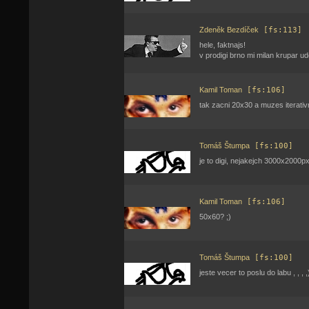
Zdeněk Bezdíček
[fs:113]
hele, faktnajs!
v prodigi brno mi milan krupar u
Kamil Toman
[fs:106]
tak zacni 20x30 a muzes iterativ
Tomáš Štumpa
[fs:100]
je to digi, nejakejch 3000x2000px 
Kamil Toman
[fs:106]
50x60? ;)
Tomáš Štumpa
[fs:100]
jeste vecer to poslu do labu , , , ,