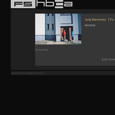
Juraj Starovecký
[fs:
hluchota
*
Michal Bílek
[
all comme
fstop-3.6.10.1/eloise-2.4.15.9