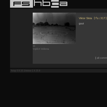
Viktor Slota
[fs:317]
guut
<>
Vojtěch Veškrna
[
all comme
fstop-3.6.10.1/eloise-2.4.15.9