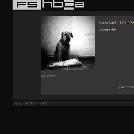
Martin Slavík
[fs:17
dobrej zaber
...
Ivo Hausner
[
all comme
fstop-3.6.10.1/eloise-2.4.15.9