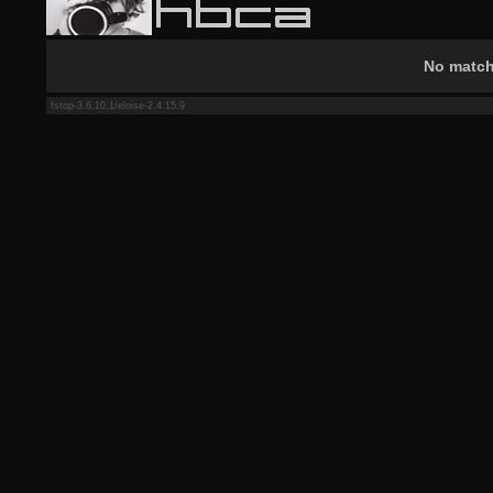
No match
fstop-3.6.10.1/eloise-2.4.15.9