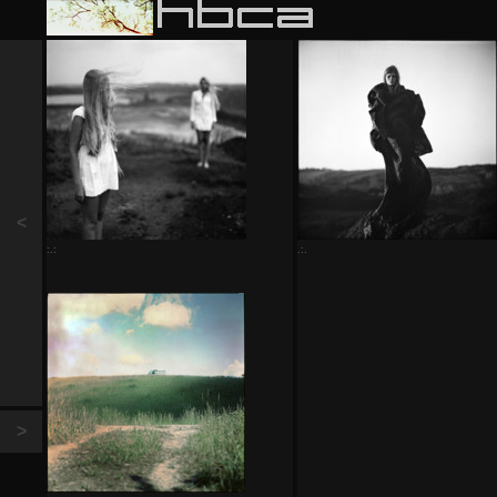
<
:.:
.:.
>