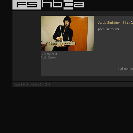
Jarda Sedláček
[fs:1
první se mi líbí
S(7)
noisecut
Dodo Šimko
[
all comme
fstop-3.6.10.1/eloise-2.4.15.9