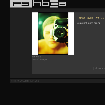
Tomáš Pavlík
[fs:12
číslo pět ještě žije :)
ism vol 2
Tomáš Štumpa
[
all comme
fstop-3.6.10.1/eloise-2.4.15.9