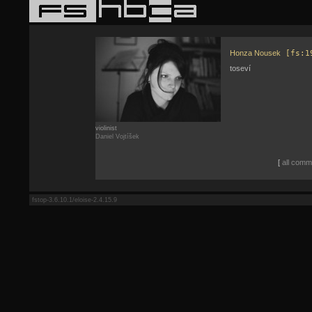
Honza Nousek
[fs:1
toseví
violinist
Daniel Vojtíšek
[
all comme
fstop-3.6.10.1/eloise-2.4.15.9