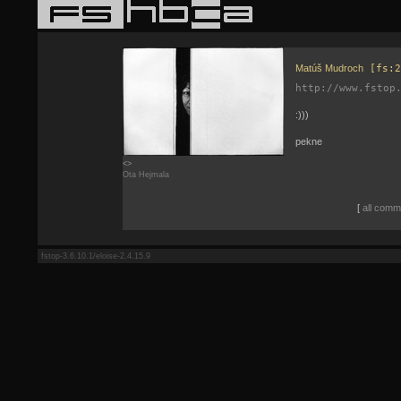
Matúš Mudroch
[fs:2
http://www.fstop
:)))
pekne
<>
Ota Hejmala
[
all comme
fstop-3.6.10.1/eloise-2.4.15.9