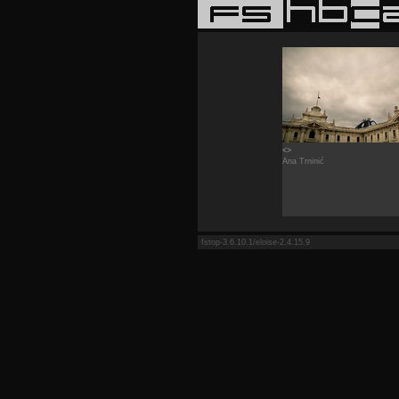
<>
Ana Trninić
fstop-3.6.10.1/eloise-2.4.15.9