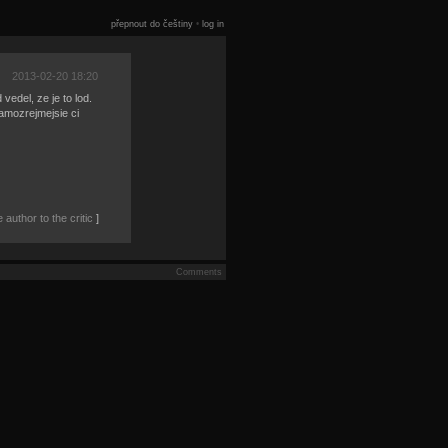
přepnout do češtiny
•
log in
2013-02-20 18:20
vedel, ze je to lod.
samozrejmejsie ci
author to the critic
]
Comments