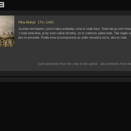
Pišta Molnár
[fs:149]
Ja teda nechapem, preco taka antipatia, mna to stale bavi. Teda ale ja som hned 
:) Inak teda Ana, ja by som cakal od teba, ze to zaberes uplne inak. Tak nejak 
ako to povedat. Podla mna ta kompozicia az prilis navadza na to, ako to citat.
[
all comments from the critic to the author
•
all comments from the 