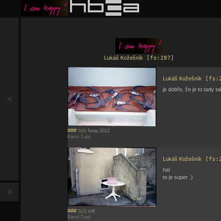
Lukáš Kožešník
[fs:287]
Lukáš Kožešník
[fs:
je dobře, že je to tady 
<
###
S(6)
fstop 2012
Kamil Tupý
Lukáš Kožešník
[fs:
ha!
to je super .)
>
###
S(2)
still
Kamil Tupý