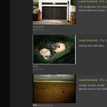
Lukáš Kožešník
[fs:
mě na dlig baví, že vše
takovej plovoucí pocit 
S(2)
garáž
Kamil Tupý
Lukáš Kožešník
[fs:
tohle je fakt milá fotka.
kočky
Kamil Tupý
Lukáš Kožešník
[fs:
skvělý, skvělý, skvělý.
jaktože sem to sem ješt
###
oldschool party