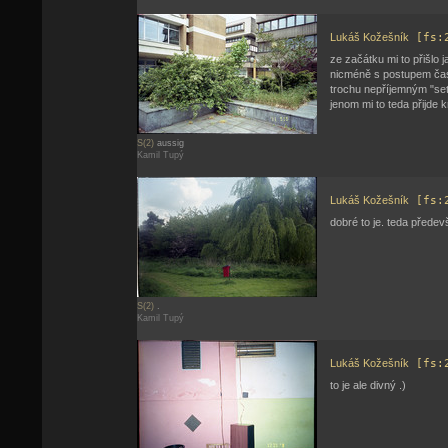
Lukáš Kožešník
[fs:
ze začátku mi to přišlo j
nicméně s postupem času 
trochu nepříjemným "set
jenom mi to teda přijde k
S(2)
aussig
Kamil Tupý
Lukáš Kožešník
[fs:
dobré to je. teda předev
S(2)
.
Kamil Tupý
Lukáš Kožešník
[fs:
to je ale divný .)