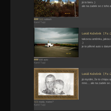
já to beru .)
ale na zadek se z toho 
###
S(4)
rubbish
Kamil Tupý
Lukáš Kožešník
[fs:
takovou anténku, jakou 
.)
je to pěkné auto s datu
###
bílé auto
Kamil Tupý
Lukáš Kožešník
[fs:
já myslim, že to chápu aj
mno.... ale na zadek se
S(3)
ready, mates?
Kamil Tupý