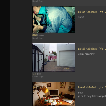
Kamil Tupý
Lukáš Kožešník
[fs:
supr!
###
london
Kamil Tupý
Lukáš Kožešník
[fs:
velmi příjemný
S(2)
pop
Kamil Tupý
Lukáš Kožešník
[fs:
supr
je mi to celý fakt sympat