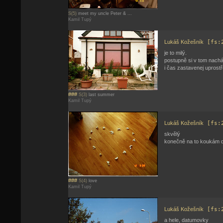
S(5)
meet my uncle Peter & ...
Kamil Tupý
Lukáš Kožešník
[fs:
je to milý.
postupně si v tom nachá
i čas zastavenej uprostře
###
S(3)
last summer
Kamil Tupý
Lukáš Kožešník
[fs:
skvělý
konečně na to koukám d
###
S(4)
love
Kamil Tupý
Lukáš Kožešník
[fs:
a hele, datumovky