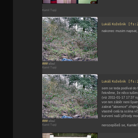
.
Kamil Tupý
Lukáš Kožešník
[fs:
nakonec musim napsat, ž
###
křoví
Kamil Tupý
Lukáš Kožešník
[fs:
sem se teda podíval do fo
řekněme, že něco tušim, 
(viz 2011-01-17 17:37 s
von ten záběr neni špatn
zabrat "absence" zřejmý
vlastně celá ta scéna vč
kurvení naší přírody mod
###
křoví
Kamil Tupý
nerozepíšeš se, Kamile