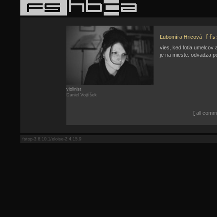
Ľubomíra Hricová
[fs
vies, ked fotia umelcov a
je na mieste. odvadza p
violinist
Daniel Vojtíšek
[
all comme
fstop-3.6.10.1/eloise-2.4.15.9