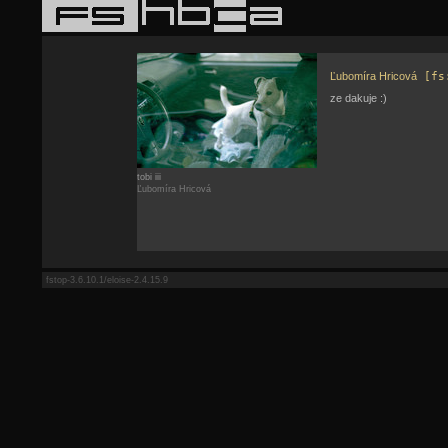
Ľubomíra Hricová
[fs
ze dakuje :)
tobi iii
Ľubomíra Hricová
fstop-3.6.10.1/eloise-2.4.15.9