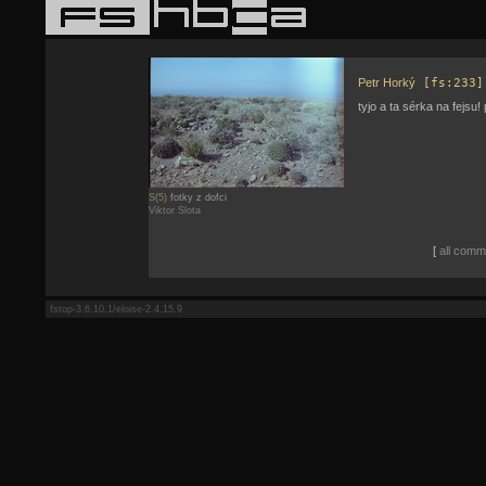
Petr Horký
[fs:233]
tyjo a ta sérka na fejsu!
S(5)
fotky z dofci
Viktor Slota
[
all comme
fstop-3.6.10.1/eloise-2.4.15.9