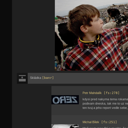
Skládka
[banr]
Petr Mahdalík
[fs:278]
kdysi pred nakyma tema rokama s
podivam dneska, tak me to uz neb
ten tvuj a jeho report vedle sebe
Michal Bílek
[fs:251]