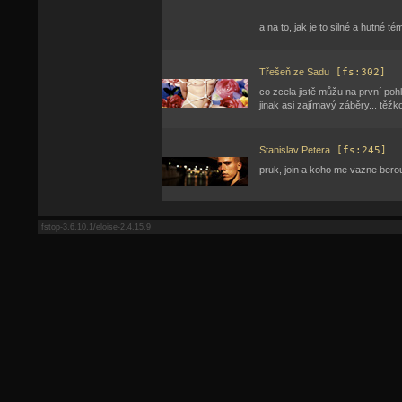
a na to, jak je to silné a hutné té
Třešeň ze Sadu
[fs:302]
co zcela jistě můžu na první pohle
jinak asi zajímavý záběry... těžko
Stanislav Petera
[fs:245]
pruk, join a koho me vazne bero
fstop-3.6.10.1/eloise-2.4.15.9