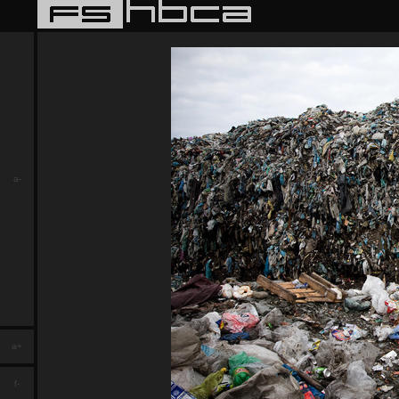
a-
a+
f-