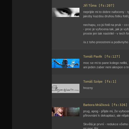
Jiří Tůma
[fs:207]
neprijde mi to dobre nafoceny - 
jakoby kazdou druhou fotku fotil j
nechapu, co jsi fotil na pruk - c
- proc je vyfocena tak, jak je vyf
proste jen tak nastrilel - v tech 
/a z toho preostreni a podivnyho 
Tomáš Pavlík
[fs:127]
moc se mi to pane kolego nelibi,
ani jeden zaber neni alespon o t
Tomáš Szépe
[fs:1]
hrozny
Barbora Mráčková
[fs:326]
prug, apog - přijde mi, že vyfoce
přirovnání k dekapitaci, ale něj
Skvělá je první - redukce všeho 
mi moc líbí.