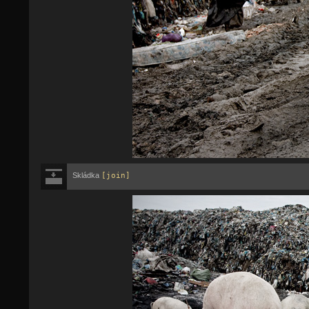
Skládka
[join]