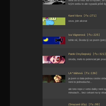
Mně se to moc líbí a myslim, že an
tvým webu to ale vypadá ještě líp,
Karel Vávra
[fs:271]
usuv, join akorat
Iva Vágnerová
[fs:225]
tohle né, škoda tý se psem (join
Patrik Chryštejnský
[fs:321]
skoda, melo to potencial jak pra
LA * bláhová
[fs:136]
ja jsem si dala jednou ceske skla
neni to jednoduche...
ale toto repo z vetsi dalky neni s
minutach... bez cekani na ty oka
(Smazané účty)
[fs:99]