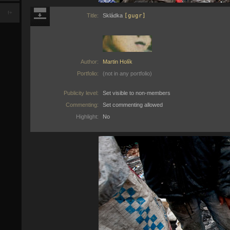
f+
Title:
Skládka
[gugr]
Author:
Martin Holík
Portfolio:
(not in any portfolio)
Publicity level:
Set visible to non-members
Commenting:
Set commenting allowed
Highlight:
No