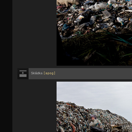
Skládka
[apog]