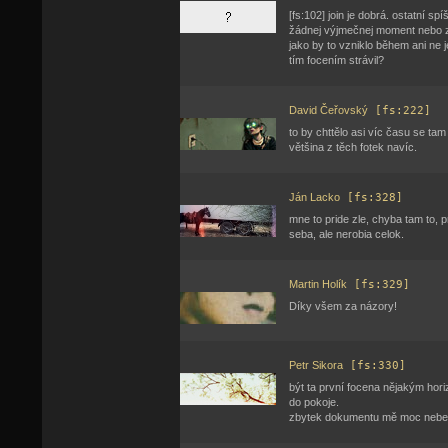
[fs:102] join je dobrá. ostatní 
žádnej výjmečnej moment nebo zá
jako by to vzniklo během ani ne j
tím focením strávil?
David Čeřovský
[fs:222]
to by chttělo asi víc času se tam
většina z těch fotek navíc.
Ján Lacko
[fs:328]
mne to pride zle, chyba tam to, 
seba, ale nerobia celok.
Martin Holík
[fs:329]
Díky všem za názory!
Petr Sikora
[fs:330]
být ta první focena nějakým hori
do pokoje.
zbytek dokumentu mě moc nebe