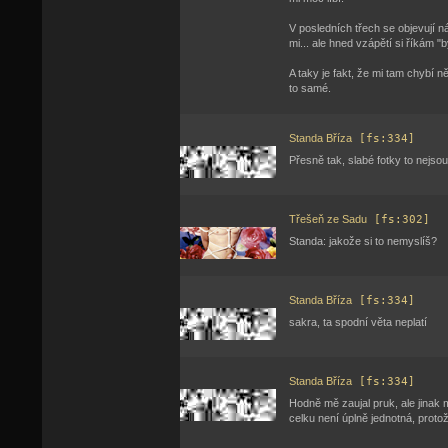
V posledních třech se objevují 
mi... ale hned vzápětí si říkám "b
A taky je fakt, že mi tam chybí n
to samé.
Standa Bříza
[fs:334]
Přesně tak, slabé fotky to nejsou,
Třešeň ze Sadu
[fs:302]
Standa: jakože si to nemyslíš?
Standa Bříza
[fs:334]
sakra, ta spodní věta neplatí
Standa Bříza
[fs:334]
Hodně mě zaujal pruk, ale jinak m
celku není úplně jednotná, protož