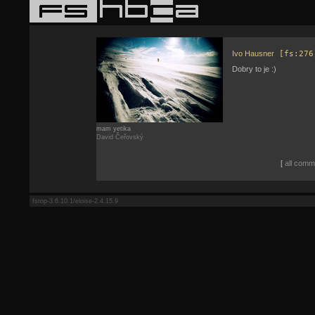
Ivo Hausner
[fs:276
Dobry to je :)
mam yetika
David Čeřovský
[
all comme
fstop-3.6.10.1/eloise-2.4.15.9