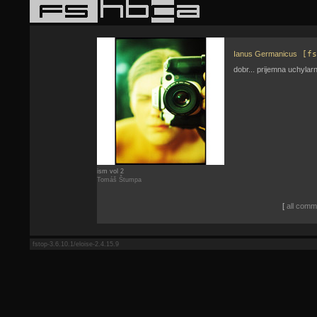
Ianus Germanicus
[fs
dobr... prijemna uchylar
ism vol 2
Tomáš Štumpa
[
all comme
fstop-3.6.10.1/eloise-2.4.15.9