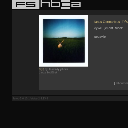
Ianus Germanicus
[fs
cywe - jeLent Rudolf
pobavilo
S(2)
byl to mladý jelínek, ...
Jarda Sedláček
[
all comme
fstop-3.6.10.1/eloise-2.4.15.9