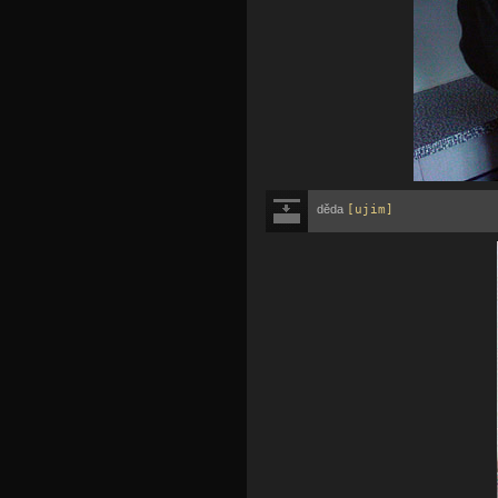
děda
[ujim]