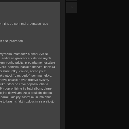
f-
sem tim, co sem mel zrovna po ruce
n cist. prave ted!
yrazka. mam totiz nutkani vylit si
e. sedim na grilovacce v dedine mych
 sem trochu pripity, prepada me nostalgie
vere. babicka. babicka me vita, babicka
i stare fotky! čovoe, scena jak z
nky utoci. “cau, dedo.“ sem namekko,
dovni chlapik s tvari filmove hvezdy.
ika. staci ho chvili neposlouchat a
9.) doprohlizime i s babi album, dame
 jine dozvidam, ze je posledni dobou
 baraku ale pry zastat musi. ma chut
 to krasny. fakt. rozloucim se a slibuju,