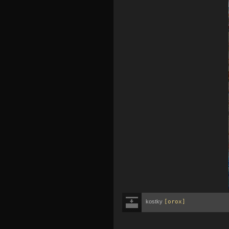
kostky
[orox]