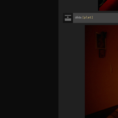
děda
[plat]