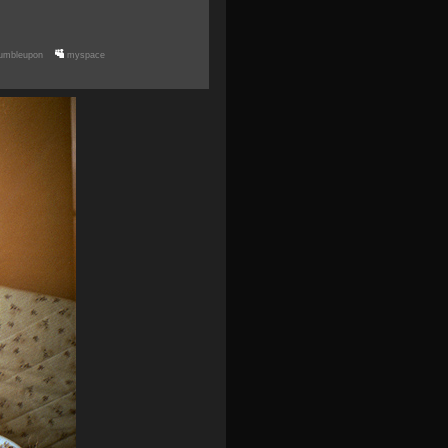
umbleupon
myspace