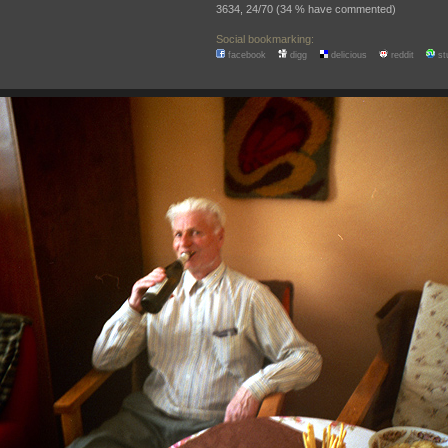
3634, 24/70 (34 % have commented)
Social bookmarking:
facebook
digg
delicious
reddit
st