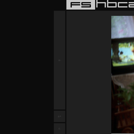
a-
a+
f-