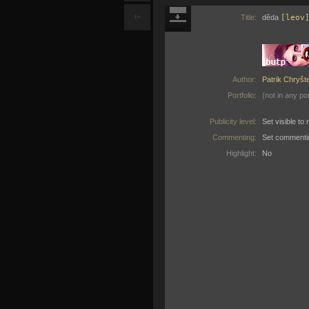
f+
Title:
děda
[leov
Author:
Patrik Chryšt
Portfolio:
(not in any por
Publicity level:
Set visible t
Commenting:
Set commenti
Highlight:
No