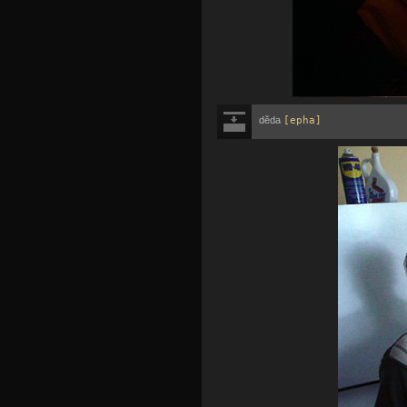
děda
[epha]