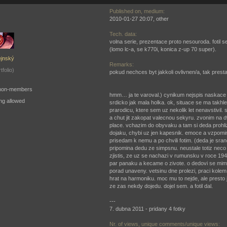
Published on, medium:
]
2010-01-27 20:07, other
Tech. data:
volna serie, prezentace proto nesouroda. fotil 
(lomo lc-a, se k770i, konica z-up 70 super).
ejnský
Remarks:
tfolio)
pokud nechces byt jakkoli ovlivnen/a, tak presta
o non-members
hmm… ja te varoval.) cynikum nejspis naskace v
ng allowed
srdicko jak mala holka. ok, situace se ma takhl
prarodicu, ktere sem uz nekolik let nenavstivil.
a chut jit zakopat valecnou sekyru. zvonim na d
place. vchazim do obyvaku a tam si deda prohliz
dojaku, chybi uz jen kapesnik. emoce a vzpomi
prisedam k nemu a po chvili fotim. (deda je sran
pripomina dedu ze simpsnu. neustale totiz neco r
zjistis, ze uz se nachazi v rumunsku v roce 194
par panaku a kecame o zivote. o dedovi se mimo
porad unaveny. vetsinu dne prolezi, praci kolem
hrat na harmoniku. moc mu to nejde, ale presto je
ze zas nekdy dojedu. dojel sem. a fotil dal.
---
7. dubna 2011 - pridany 4 fotky
Nr. of views, unique comments/unique views: