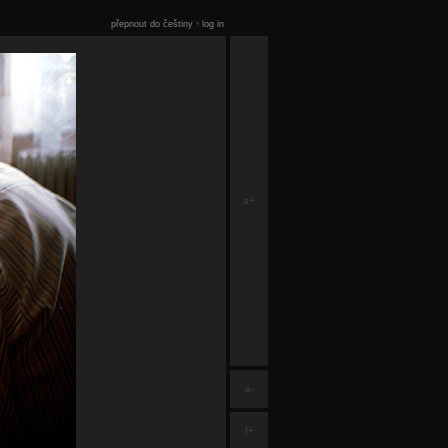
přepnout do češtiny
•
log in
a+
a-
f+