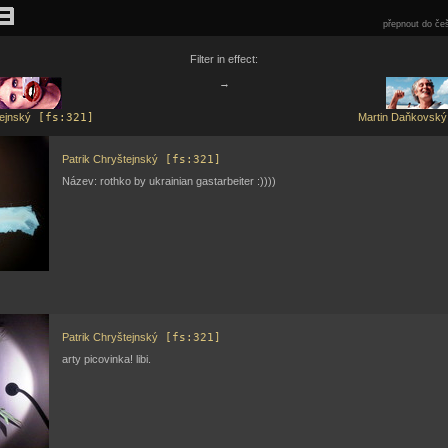
přepnout do češ
Filter in effect:
→
tejnský
[fs:321]
Martin Daňkovský
Patrik Chryštejnský
[fs:321]
Název: rothko by ukrainian gastarbeiter :))))
Patrik Chryštejnský
[fs:321]
arty picovinka! libi.