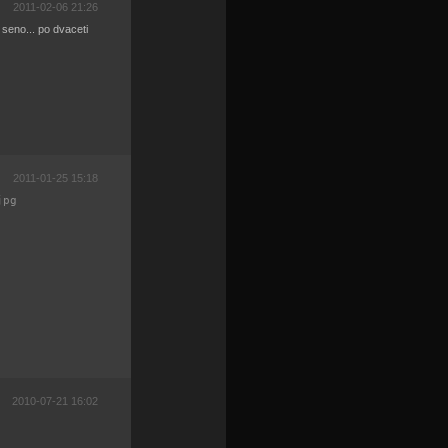
2011-02-06 21:26
 seno... po dvaceti
2011-01-25 15:18
jpg
2010-07-21 16:02