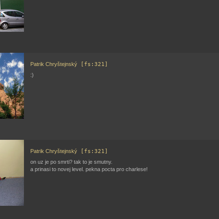
Patrik Chryštejnský
[fs:321]
:)
Patrik Chryštejnský
[fs:321]
on uz je po smrti? tak to je smutny.
a prinasi to novej level. pekna pocta pro charlese!