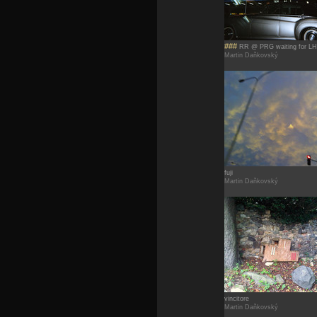
###
RR @ PRG waiting for L
Martin Daňkovský
fuji
Martin Daňkovský
vincitore
Martin Daňkovský