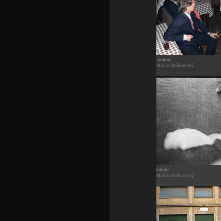
fandom
Martin Daňkovský
labute
Martin Daňkovský