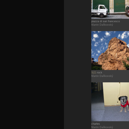
piazza di san francesco
Martin Daňkovský
S(2)
rock
Martin Daňkovský
charles
Martin Daňkovský