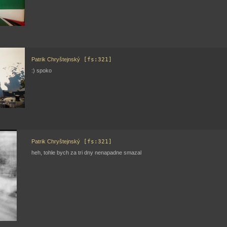
Patrik Chryštejnský
[fs:321]
:) spoko
Patrik Chryštejnský
[fs:321]
heh, tohle bych za tri dny nenapadne smazal