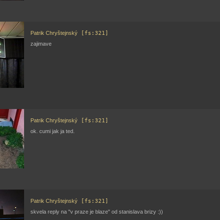
Patrik Chryštejnský
[fs:321]
zajimave
Patrik Chryštejnský
[fs:321]
ok. cumi jak ja ted.
Patrik Chryštejnský
[fs:321]
skvela reply na "v praze je blaze" od stanislava brizy :))