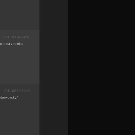
2011-09-24 23:27
e to na vterinku
2011-09-19 21:40
 dankovsky."