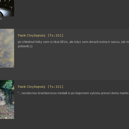
HR
Patrik Chryštejnský
[fs:321]
pri zhlednuti fotky sem si rikal džízs, ale kdyz sem dorazil ocima k nazvu, tak m
pobavilo.))
Patrik Chryštejnský
[fs:321]
"...nevdecnou bramborovou medaili si po bojovnem vykonu privezl domu martin