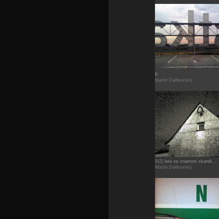
6
Martin Daňkovský
S(2)
leto ve znameni skandi...
Martin Daňkovský