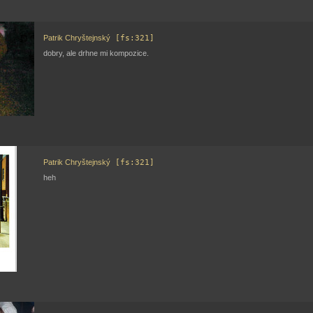
Patrik Chryštejnský
[fs:321]
dobry, ale drhne mi kompozice.
Patrik Chryštejnský
[fs:321]
heh