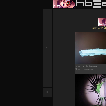
Patrik Chryš
<
rothko by ukrainian ga...
Martin Daňkovský
>