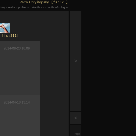
Patrik Chryštejnský
[fs:321]
tiny
•
works
•
profile
•
c. ->author
•
c. author->
•
log in
[fs:311]
2014-08-23 18:09
>
2014-04-18 13:14
<
Page