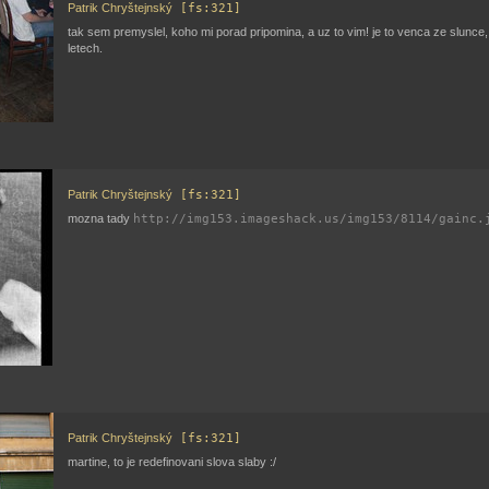
Patrik Chryštejnský
[fs:321]
tak sem premyslel, koho mi porad pripomina, a uz to vim! je to venca ze slunce,
letech.
Patrik Chryštejnský
[fs:321]
mozna tady
http://img153.imageshack.us/img153/8114/gainc.
Patrik Chryštejnský
[fs:321]
martine, to je redefinovani slova slaby :/