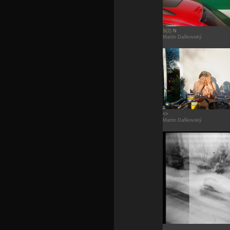
S(2)
N
Martin Daňkovský
<>
Martin Daňkovský
.