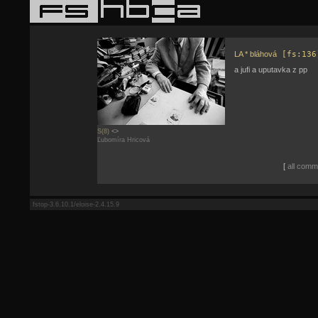
LA * bláhová
[fs:136
a jufi a uputavka z pp
S(8)
<>
Ľubomíra Hricová
[
all comme
fstop-3.6.10.1/eloise-2.4.15.9