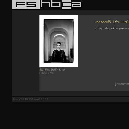
Jan Andráš
[fs:119]
žužo cele pěkné jemné 
S(2)
Filip Delfín Krtek
Lubomír Vlk
[
all comme
fstop-3.6.10.1/eloise-2.4.15.9