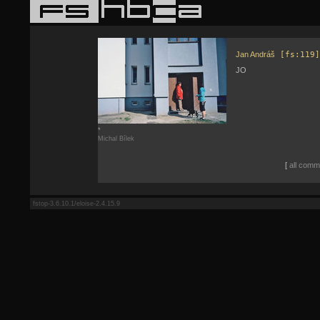
Jan Andráš
[fs:119]
JO
*
Michal Bílek
[
all comme
fstop-3.6.10.1/eloise-2.4.15.9