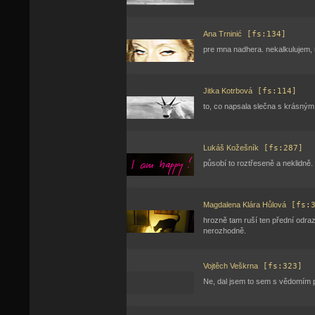
Ana Trninić
[fs:134]
pre mna nadhera. nekalkulujem, n
Jitka Kotrbová
[fs:114]
to, co napsala slečna s krásným
Lukáš Kožešník
[fs:287]
působí to roztřeseně a neklidně.
Magdalena Klára Hůlová
[fs:3
hrozně tam ruší ten přední odraz 
nerozhodně.
Vojtěch Veškrna
[fs:323]
Ne, dal jsem to sem s vědomím pr