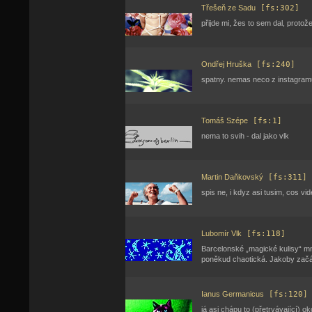
Třešeň ze Sadu
[fs:302]
přijde mi, žes to sem dal, protože
Ondřej Hruška
[fs:240]
spatny. nemas neco z instagra
Tomáš Szépe
[fs:1]
nema to svih - dal jako vlk
Martin Daňkovský
[fs:311]
spis ne, i kdyz asi tusim, cos vid
Lubomír Vlk
[fs:118]
Barcelonské „magické kulisy“ mne
poněkud chaotická. Jakoby začá
Ianus Germanicus
[fs:120]
já asi chápu to (přetrvávající) ok