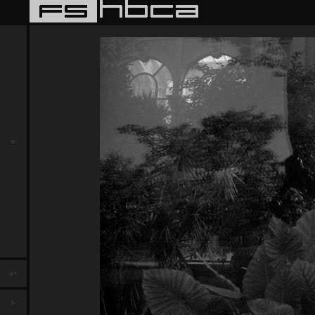
a-
a+
f-