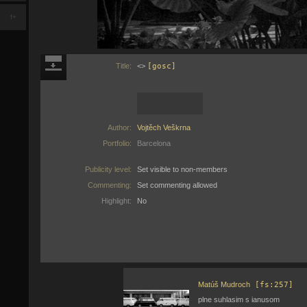
f+
Title:
<>
[gosc]
Author:
Vojtěch Veškrna
Portfolio:
Barcelona
Publicity level:
Set visible to non-members
Commenting:
Set commenting allowed
Highlight:
No
Matúš Mudroch
[fs:257]
plne suhlasim s ianusom