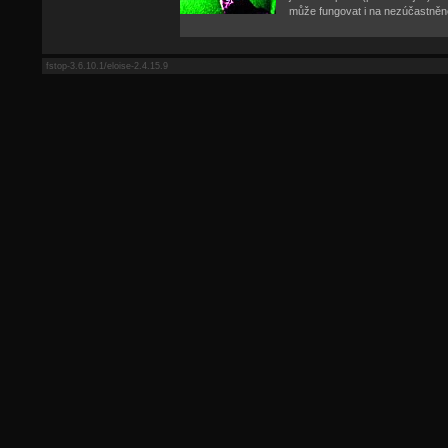
může fungovat i na nezúčastněn
fstop-3.6.10.1/eloise-2.4.15.9