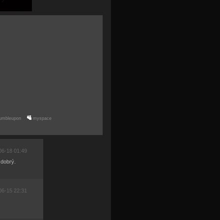
umbleupon
myspace
06-18 01:49
 dobrý.
06-15 22:31