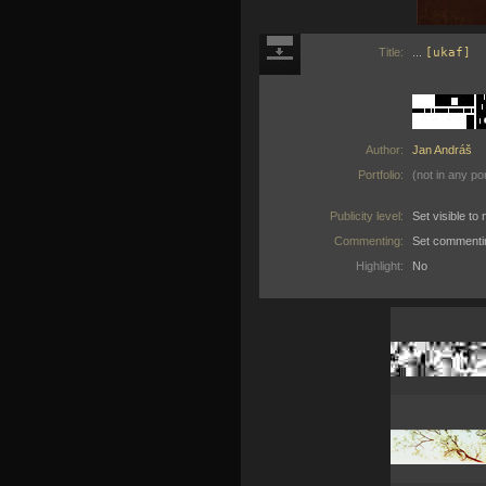
Title:
...
[ukaf]
Author:
Jan Andráš
Portfolio:
(not in any por
Publicity level:
Set visible t
Commenting:
Set commenti
Highlight:
No