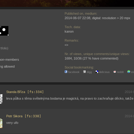
Published on, medium:
2014-06-07 22:08, digital: resolution > 20 mpx
Tech. data:
kanon
Remarks:
<>
tfolio)
Nr. of views, unique comments/unique views:
1684, 10/36 (27 % have commented)
o non-members
ng allowed
Social bookmarking:
facebook
digg
delicious
reddit
st
Standa Bříza
[fs:334]
2014-
leva půlka s těma světelnýma bodama je magická, na pravo to zachraňuje děcko, takže
Petr Sikora
[fs:330]
2014-
very ufo