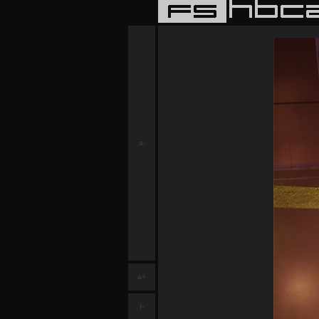
a-
a+
f-