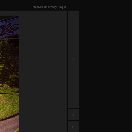
přepnout do češtiny
•
log in
a+
a-
f+