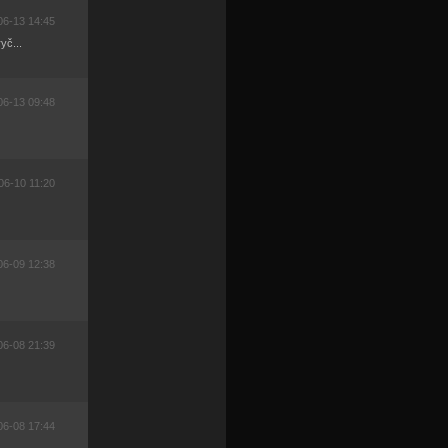
06-13 14:45
yč...
06-13 09:48
06-10 11:20
06-09 12:38
06-08 21:39
06-08 17:44