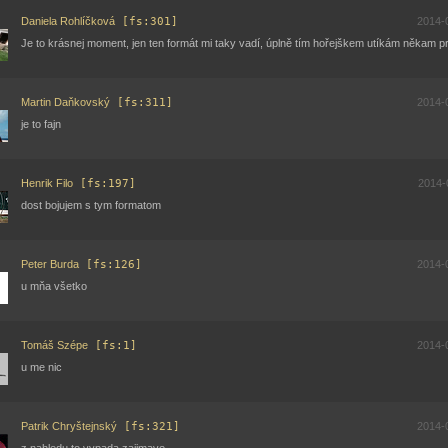
Daniela Rohlíčková
[fs:301]
2014-
Je to krásnej moment, jen ten formát mi taky vadí, úplně tím hořejškem utíkám někam pr
Martin Daňkovský
[fs:311]
2014-
je to fajn
Henrik Filo
[fs:197]
2014-
dost bojujem s tym formatom
Peter Burda
[fs:126]
2014-
u mňa všetko
Tomáš Szépe
[fs:1]
2014-
u me nic
Patrik Chryštejnský
[fs:321]
2014-