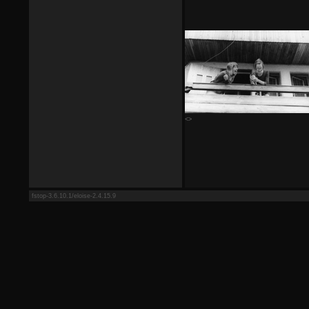
<>
fstop-3.6.10.1/eloise-2.4.15.9