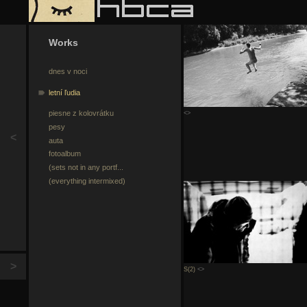
Works
dnes v noci
letní ľudia
piesne z kolovrátku
<>
pesy
<
auta
fotoalbum
(sets not in any portf...
(everything intermixed)
>
S(2)
<>