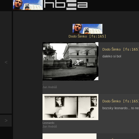
Dodo Šimko
[fs:165]
Dodo Šimko
[fs:165
daleko si bol
<
.
Jan Andráš
Dodo Šimko
[fs:165
bozsky leonardo... to nem
>
Leonardo
Jan Andráš