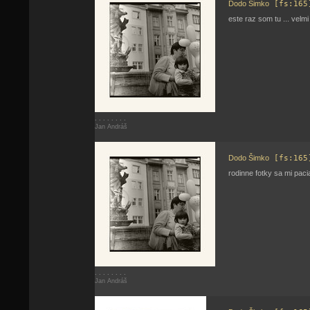
Dodo Šimko
[fs:165
este raz som tu ... velmi
. . . . . . . .
Jan Andráš
Dodo Šimko
[fs:165
rodinne fotky sa mi pacia
. . . . . . . .
Jan Andráš