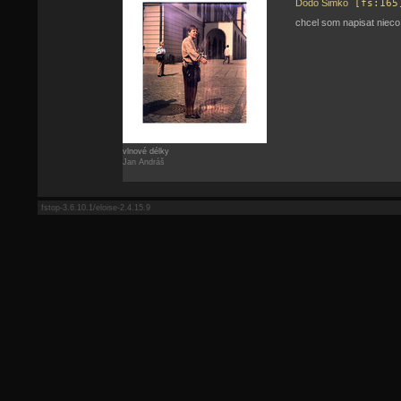
Dodo Šimko
[fs:165
chcel som napisat nieco o
vlnové délky
Jan Andráš
fstop-3.6.10.1/eloise-2.4.15.9