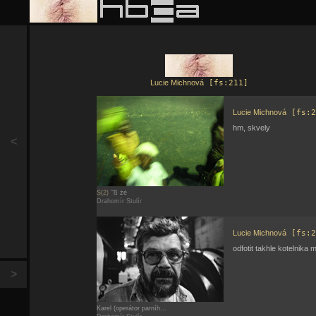
Lucie Michnová
[fs:211]
Lucie Michnová
[fs:2
hm, skvely
<
S(2)
‘‘ß żė
Drahomír Stulír
Lucie Michnová
[fs:2
odfotit takhle kotelnika 
>
Karel (operátor parníh...