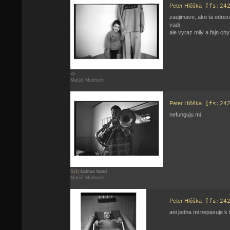
Peter Hlôška
[fs:24
zaujimave, ako ta odrez
vadi
ale vyraz mily a fajn ch
<>
Matúš Mudroch
Peter Hlôška
[fs:24
nefunguju mi
S(4)
kaktus band
Matúš Mudroch
Peter Hlôška
[fs:24
ani jedna mi nepasuje k