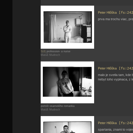
Peter Hlôška
[fs:24
prva ma trochu viac, pre
S(4)
profession- a nurse
Matúš Mudroch
Peter Hlôška
[fs:24
malo je svetla tam, kde b
nebyt toho vypinaca, z k
portrét osamelého romanka
Matúš Mudroch
Peter Hlôška
[fs:24
spartania, znami to vojen