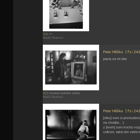
S(4)
<>
Matúš Mudroch
Peter Hlôška
[fs:24
pacia sa mi obe
S(2)
minulosť jedného strýka
Matúš Mudroch
Peter Hlôška
[fs:24
[ofeu] som si prestudova
na chodbe.. :)
z [ivem] som trochu rozp
celkom, takto len velmi 