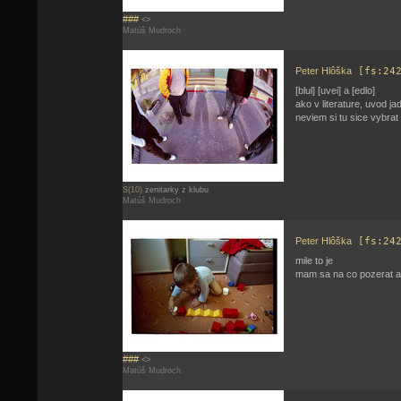
###
<>
Matúš Mudroch
Peter Hlôška
[fs:24
[blul] [uvei] a [edlo]
ako v literature, uvod ja
neviem si tu sice vybrat
S(10)
zenitarky z klubu
Matúš Mudroch
Peter Hlôška
[fs:24
mile to je
mam sa na co pozerat a 
###
<>
Matúš Mudroch