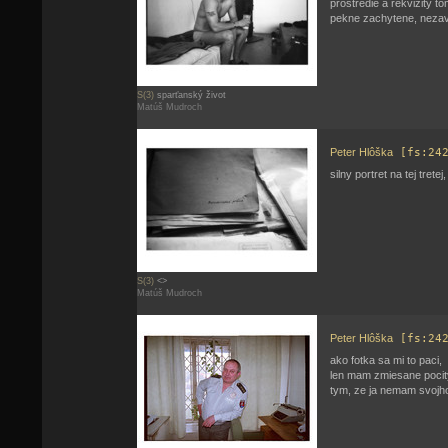
prostredie a rekvizity t
pekne zachytene, nezavi
S(3)
sparťanský život
Matúš Mudroch
Peter Hlôška
[fs:24
silny portret na tej tretej
S(3)
<>
Matúš Mudroch
Peter Hlôška
[fs:24
ako fotka sa mi to paci,
len mam zmiesane pocity 
tym, ze ja nemam svojho