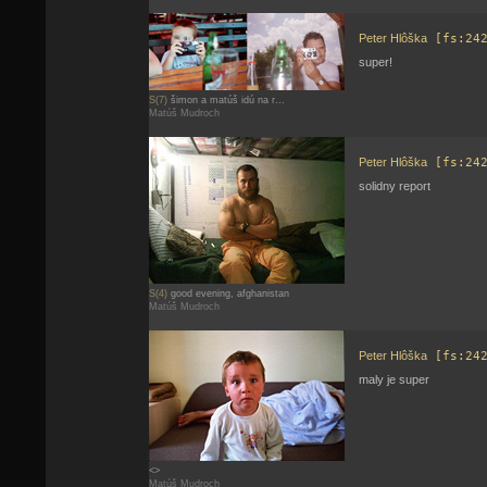
Peter Hlôška
[fs:24
super!
S(7)
šimon a matúš idú na r...
Matúš Mudroch
Peter Hlôška
[fs:24
solidny report
S(4)
good evening, afghanistan
Matúš Mudroch
Peter Hlôška
[fs:24
maly je super
<>
Matúš Mudroch