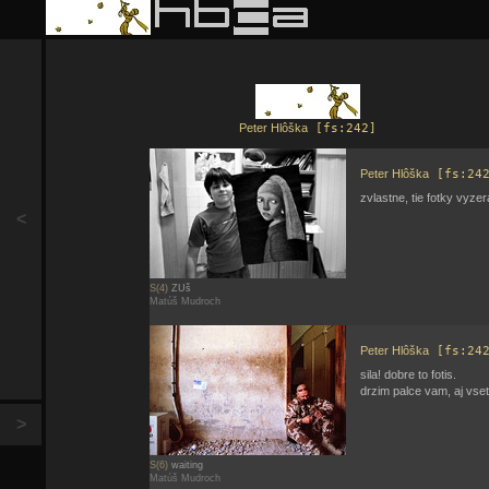
Peter Hlôška
[fs:242]
Peter Hlôška
[fs:24
zvlastne, tie fotky vyzer
<
S(4)
ZUš
Matúš Mudroch
Peter Hlôška
[fs:24
sila! dobre to fotis.
drzim palce vam, aj vse
>
S(6)
waiting
Matúš Mudroch