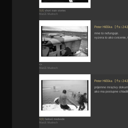
S(4)
short train stories
Matúš Mudroch
Peter Hlôška
[fs:24
mne to nefunguje.
vyzera to ako cvicenie, t
<>
Matúš Mudroch
Peter Hlôška
[fs:24
prijemne mrazivy dokum
ako ma postupne chladilo
S(9)
ľadové medvede
Matúš Mudroch