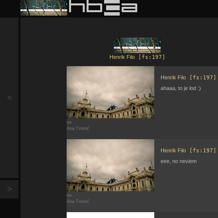
Henrik Filo
[fs:197]
Henrik Filo
[fs:197]
ahaaa, to je lod :)
<
<>
Ana Trninić
Henrik Filo
[fs:197]
eee, no neviem
>
<>
Ana Trninić