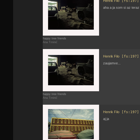
Henrik Filo
[fs:197]
aha a ja som si az teraz
happy tree friends
Ana Trninić
Henrik Filo
[fs:197]
zaujamve...
happy tree friends
Ana Trninić
Henrik Filo
[fs:197]
aj ja