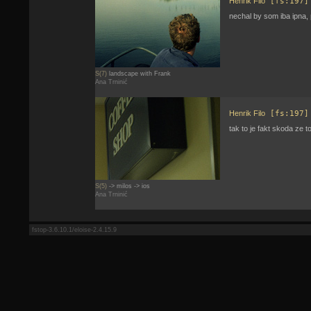
Henrik Filo
[fs:197]
nechal by som iba ipna, 
S(7)
landscape with Frank
Ana Trninić
Henrik Filo
[fs:197]
tak to je fakt skoda ze t
S(5)
-> milos -> ios
Ana Trninić
fstop-3.6.10.1/eloise-2.4.15.9