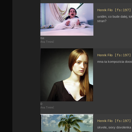
Henrik Filo
[fs:197]
uvidim, co bude dalej, t
stran?
f84
Ana Trninić
Henrik Filo
[fs:197]
mna ta kompozicia dooost
D
Ana Trninić
Henrik Filo
[fs:197]
skvele, sexy dovolenka 