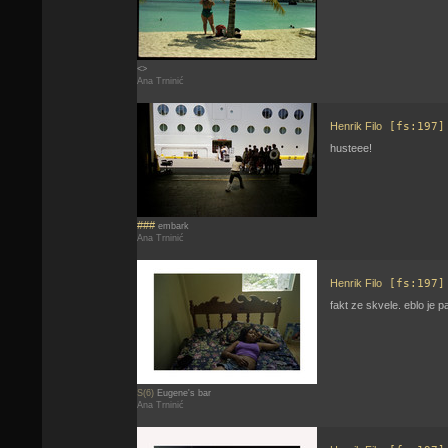
<>
Ana Trninić
Henrik Filo
[fs:197]
husteee!
###
embark
Ana Trninić
Henrik Filo
[fs:197]
fakt ze skvele. eblo je p
S(6)
Eugene's bar
Ana Trninić