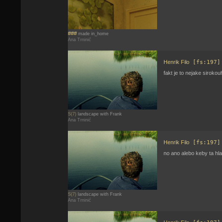
###
made in_home
Ana Trninić
Henrik Filo
[fs:197]
fakt je to nejake sirokou
S(7)
landscape with Frank
Ana Trninić
Henrik Filo
[fs:197]
no ano alebo keby ta hl
S(7)
landscape with Frank
Ana Trninić