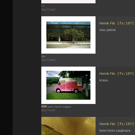
<>
Ana Trninić
Henrik Filo
[fs:197]
moc pekne
titu
Ana Trninić
Henrik Filo
[fs:197]
krasa
###
sue's lunch wagon
Ana Trninić
Henrik Filo
[fs:197]
hmm hmm zaujimave.