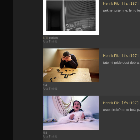
Henrik Filo
[fs:197]
pekne, prijemne, len u 
S(4)
patient
Ana Trninić
Henrik Filo
[fs:197]
tato mi pride dost dobra.
f84
Ana Trninić
Henrik Filo
[fs:197]
este sirsie? co to bola
f84
Ana Trninić