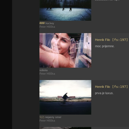
###
hockey
Peter Hlôška
Henrik Filo
[fs:197]
moc prijemne.
sobota
Peter Hlôška
Henrik Filo
[fs:197]
prva je luxus.
S(2)
nejasny smer
Peter Hlôška