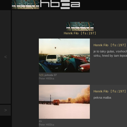
Henrik Filo
[fs:197]
Henrik Filo
[fs:197]
je to taky gulas, vsehoc
sirku, hned by tam lepsi
<
S(9)
pohoda 07
Peter Hlôška
Henrik Filo
[fs:197]
pekna malba
>
<>
Peter Hlôška