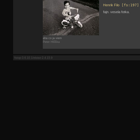
Henrik Filo
[fs:197]
fajn. vesela fotka.
aha co ja viem
Peter Hlôška
fstop-3.6.10.1/eloise-2.4.15.9