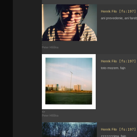
Henrik Filo
[fs:197]
ani prevedenie, ani fare
.
Peter Hlôška
Henrik Filo
[fs:197]
toto mozem. fajn
<>
Peter Hlôška
Henrik Filo
[fs:197]
zzzzzzzima. fajn.