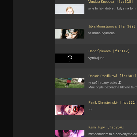
Vendula Knopová
[fs:318]
jo je to fakt dobrý, i když na tom
Jitka Mornštajnová
[fs:309]
ta druha! vyborna
Hana Špírková
[fs:112]
vynikajuce
Daniela Rohlíčková
[fs:301]
ty seš hrozný pako :D
Mně přijde bezvadná hlavně ta d
Patrik Chryštejnský
[fs:321]
:-)
Kamil Tupý
[fs:254]
mimochodem ta s cervenyma ocim