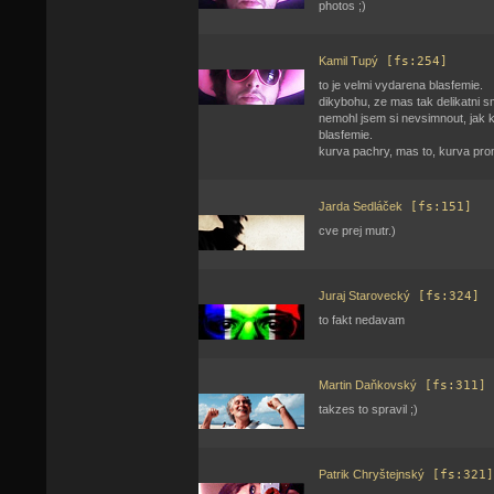
photos ;)
Kamil Tupý
[fs:254]
to je velmi vydarena blasfemie.
dikybohu, ze mas tak delikatni s
nemohl jsem si nevsimnout, jak k
blasfemie.
kurva pachry, mas to, kurva pro
Jarda Sedláček
[fs:151]
cve prej mutr.)
Juraj Starovecký
[fs:324]
to fakt nedavam
Martin Daňkovský
[fs:311]
takzes to spravil ;)
Patrik Chryštejnský
[fs:321]