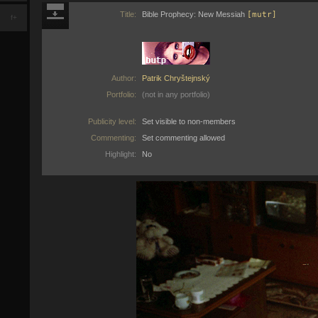
Title:
Bible Prophecy: New Messiah
[mutr]
f+
Author:
Patrik Chryštejnský
Portfolio:
(not in any portfolio)
Publicity level:
Set visible to non-members
Commenting:
Set commenting allowed
Highlight:
No