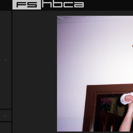
a-
a+
f-