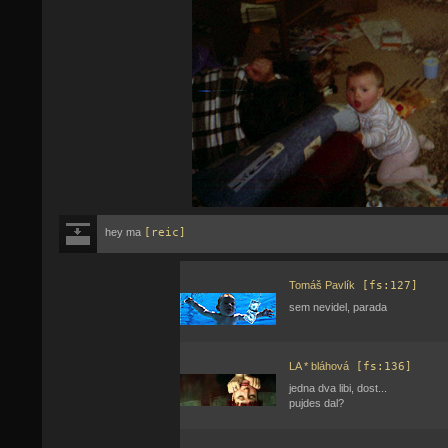
hey ma
[reic]
Tomáš Pavlík
[fs:127]
sem nevidel, parada
LA * bláhová
[fs:136]
jedna dva libi, dost...
pujdes dal?