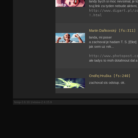
landy bych si moc nevsimal, je to
tvuj link za tyden nebude aktivni,
http://www.digart.pl/z
!.html
Martin Daňkovský
[fs:311]
landa, mi poser
a zachoval je hadam T. S. [Eliot]
jak sem uz rek...
http://www.photopost.c
ale tadys to moh dotahnout dal a 
Ondřej Hruška
[fs:240]
zachoval sis odstup. ok.
fstop-3.6.10.1/eloise-2.4.15.9