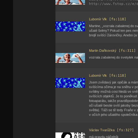
http://www.fstop.cz/e/
Lubomír Vlk
[fs:118]
Martine, „vozrala zabalenej do sv
ušaté šelmy? Pokud ten pes není
brejlí svítící žárovičky. Anebo 
Martin Daňkovský
[fs:311]
vozrala zabalenej do svetylek n
Lubomír Vlk
[fs:118]
Jsem zvědavý jak opičák a mám p
svítícíma očima je na sněhu v p
svítilny možná cosi hledá ve s
svítících objektů. Je to poněku
fotoaparátu, takže pravděpodobně
oči ušaté bestie svítí jakoby be
světla). Táži se tě tedy Fraňo 
v očích jeho ušatého společníka 
Václav Tvarůžka
[fs:327]
má pravdu náčelník