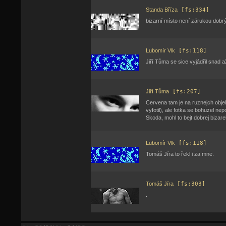
Standa Bříza
[fs:334]
bizarní místo není zárukou dobrý 
Lubomír Vlk
[fs:118]
Jiří Tůma se sice vyjádřil snad až
Jiří Tůma
[fs:207]
Cervena tam je na ruznejch objek
vyfotil), ale fotka se bohuzel nep
Skoda, mohl to bejt dobrej bizare
Lubomír Vlk
[fs:118]
Tomáš Jíra to řekl i za mne.
Tomáš Jíra
[fs:303]
.