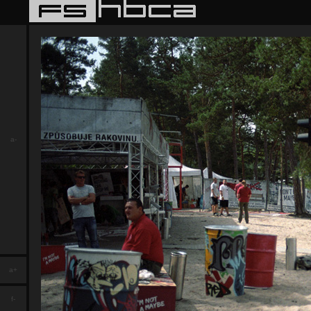
a-
a+
f-